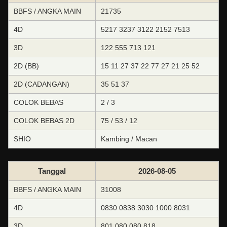
BBFS / ANGKA MAIN
21735
4D
5217 3237 3122 2152 7513
3D
122 555 713 121
2D (BB)
15 11 27 37 22 77 27 21 25 52
2D (CADANGAN)
35 51 37
COLOK BEBAS
2 / 3
COLOK BEBAS 2D
75 / 53 / 12
SHIO
Kambing / Macan
Tanggal
2026-08-05
BBFS / ANGKA MAIN
31008
4D
0830 0838 3030 1000 8031
3D
801 080 080 818