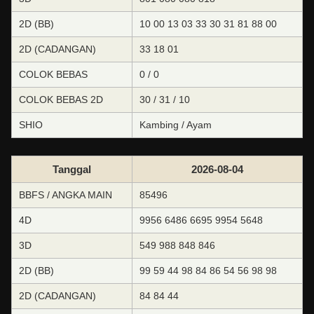
2D (BB)
10 00 13 03 33 30 31 81 88 00
2D (CADANGAN)
33 18 01
COLOK BEBAS
0 / 0
COLOK BEBAS 2D
30 / 31 / 10
SHIO
Kambing / Ayam
Tanggal
2026-08-04
BBFS / ANGKA MAIN
85496
4D
9956 6486 6695 9954 5648
3D
549 988 848 846
2D (BB)
99 59 44 98 84 86 54 56 98 98
2D (CADANGAN)
84 84 44