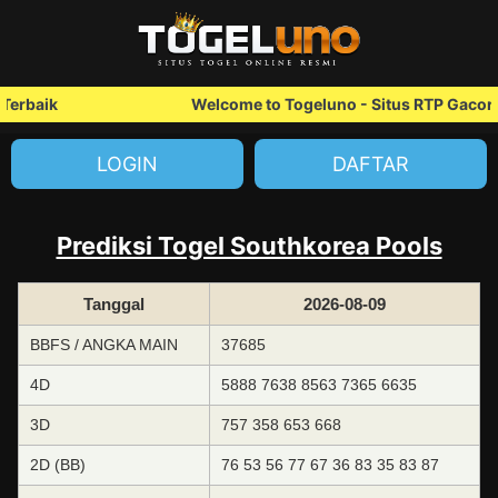
erbaik
Welcome to Togeluno - Situs RTP Gacor T
LOGIN
DAFTAR
Prediksi Togel Southkorea Pools
Tanggal
2026-08-09
BBFS / ANGKA MAIN
37685
4D
5888 7638 8563 7365 6635
3D
757 358 653 668
2D (BB)
76 53 56 77 67 36 83 35 83 87