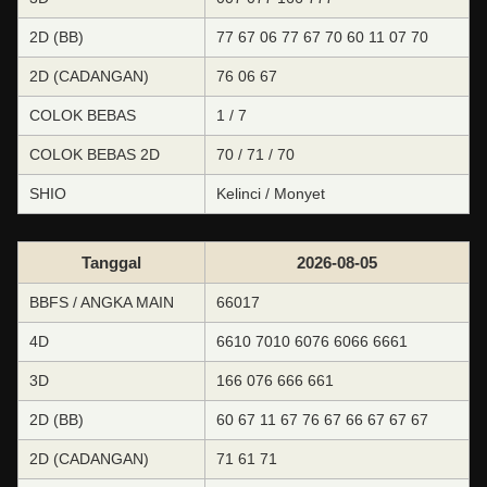
2D (BB)
77 67 06 77 67 70 60 11 07 70
2D (CADANGAN)
76 06 67
COLOK BEBAS
1 / 7
COLOK BEBAS 2D
70 / 71 / 70
SHIO
Kelinci / Monyet
Tanggal
2026-08-05
BBFS / ANGKA MAIN
66017
4D
6610 7010 6076 6066 6661
3D
166 076 666 661
2D (BB)
60 67 11 67 76 67 66 67 67 67
2D (CADANGAN)
71 61 71