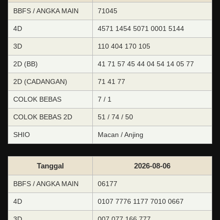
BBFS / ANGKA MAIN
71045
4D
4571 1454 5071 0001 5144
3D
110 404 170 105
2D (BB)
41 71 57 45 44 04 54 14 05 77
2D (CADANGAN)
71 41 77
COLOK BEBAS
7 / 1
COLOK BEBAS 2D
51 / 74 / 50
SHIO
Macan / Anjing
Tanggal
2026-08-06
BBFS / ANGKA MAIN
06177
4D
0107 7776 1177 7010 0667
3D
007 077 166 777