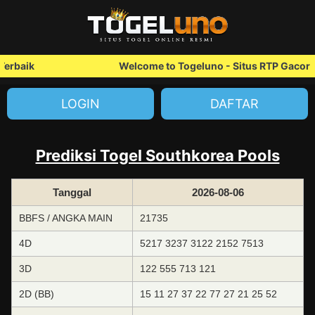
erbaik
Welcome to Togeluno - Situs RTP Gacor T
LOGIN
DAFTAR
Prediksi Togel Southkorea Pools
Tanggal
2026-08-06
BBFS / ANGKA MAIN
21735
4D
5217 3237 3122 2152 7513
3D
122 555 713 121
2D (BB)
15 11 27 37 22 77 27 21 25 52