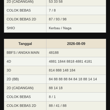
2D (CADANGAN)
53 33 58
COLOK BEBAS
7 / 8
COLOK BEBAS 2D
87 / 93 / 98
SHIO
Kerbau / Naga
Tanggal
2026-08-09
BBFS / ANGKA MAIN
48188
4D
4881 1844 8818 4881 4181
3D
814 888 148 184
2D (BB)
84 88 88 88 84 84 18 88 14 14
2D (CADANGAN)
88 14 18
COLOK BEBAS
8 / 1
COLOK BEBAS 2D
88 / 41 / 88