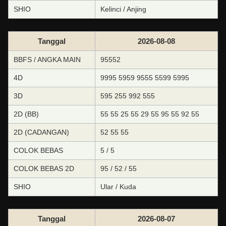
SHIO
Kelinci / Anjing
Tanggal
2026-08-08
BBFS / ANGKA MAIN
95552
4D
9995 5959 9555 5599 5995
3D
595 255 992 555
2D (BB)
55 55 25 55 29 55 95 55 92 55
2D (CADANGAN)
52 55 55
COLOK BEBAS
5 / 5
COLOK BEBAS 2D
95 / 52 / 55
SHIO
Ular / Kuda
Tanggal
2026-08-07